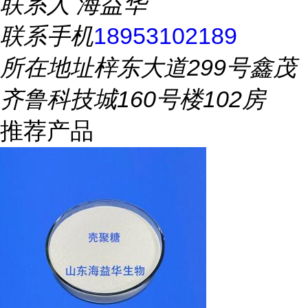
联系人
海益华
联系手机
18953102189
所在地址
梓东大道299号鑫茂
齐鲁科技城160号楼102房
推荐产品