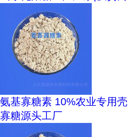
氨基寡糖素 10%农业专用壳
寡糖源头工厂