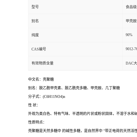
型号
食品级
别名
甲壳胺
90%
纯度
9012-7
CAS编号
有效物质含量
DAC大
中文名：壳聚糖
别名：脱乙酰甲壳素、
脱乙酰壳多糖、
甲壳胺、几丁聚糖
分子式：(C6H11NO4)n
性 状：
外观为类白色、特有气味、半透明的片状或粉状固体，不溶于水和
性质特点：
壳聚糖是天然多糖中 的碱性多糖，是自然界中 “带正电荷的天然活