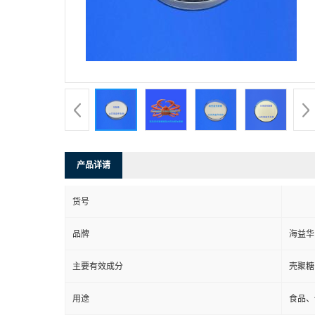
产品详请
货号
品牌
海益华
主要有效成分
壳聚糖
用途
食品、