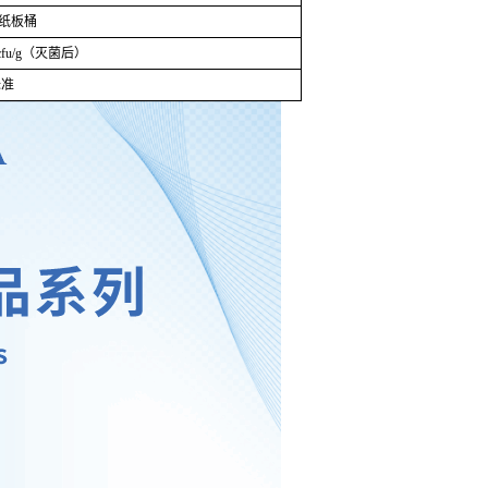
/纸板桶
0cfu/g（灭菌后）
标准