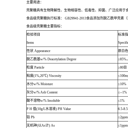
主要用途：
壳聚糖具有生物降解性、生物相容性、低毒性、抑菌、广泛应用于食
食品级壳聚糖执行标准： GB29941-2013食品添加剂脱乙酰甲壳素
食品级壳聚糖主要指标：
检验项目
标准
Items
Specifi
性状 Appearance
原白
脱乙酰基w/% Deacetylation Degree
≥85%
粒度 Particle
≥80目
粘度(1%,20℃) Viscosity
≤100m
水分w/% Moisture
≤10%
灰分w/% Ash Content
≤--1%
酸不溶物w/% Insoluble
≤1%
P H 值(10g/L水溶液) PH Value
6.5-8.5
铅 Pb
≤2ppm
无机砷(以As计) As
≤1ppm