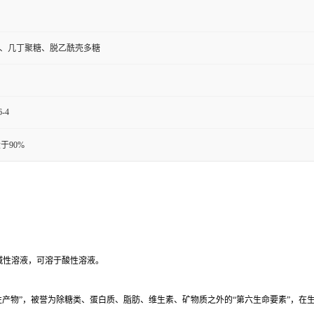
、几丁聚糖、脱乙酰壳多糖
6-4
于90%
碱性溶液，可溶于酸性溶液。
性产物”，被誉为除糖类、蛋白质、脂肪、维生素、矿物质之外的“第六生命要素”，在