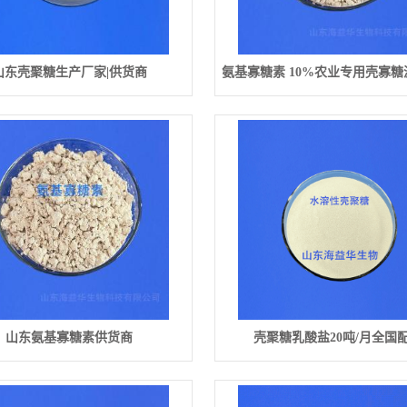
山东壳聚糖生产厂家|供货商
氨基寡糖素 10%农业专用壳寡
山东氨基寡糖素供货商
壳聚糖乳酸盐20吨/月全国