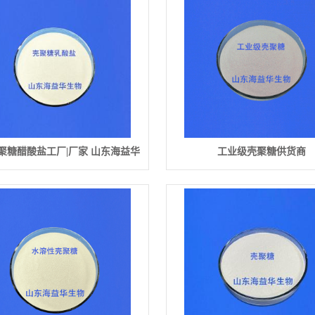
聚糖醋酸盐工厂|厂家 山东海益华
工业级壳聚糖供货商