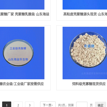
聚糖厂家 壳聚糖乳酸盐 山东海益
高粘度壳聚糖源头现货 山东
华生物
糖农业级/工业级厂家按需供应
饲料级壳寡糖现货供应
1
2
3
下一页>
共3页，到第
页