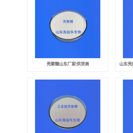
壳聚糖山东厂家|供货商
山东壳