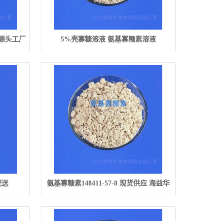
糖源头工厂
5%壳寡糖溶液 氨基寡糖素溶液
配送
氨基寡糖素148411-57-8 现货供应 海益华