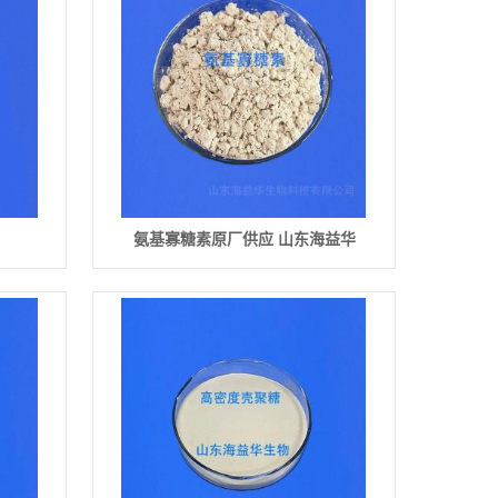
氨基寡糖素原厂供应 山东海益华