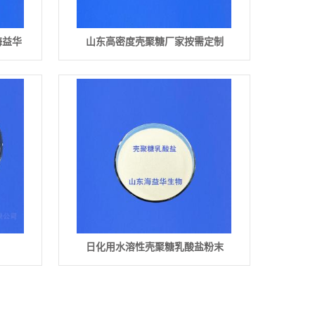
海益华
山东高密度壳聚糖厂家按需定制
日化用水溶性壳聚糖乳酸盐粉末