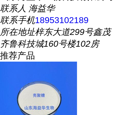
联系人
海益华
联系手机
18953102189
所在地址
梓东大道299号鑫茂
齐鲁科技城160号楼102房
推荐产品