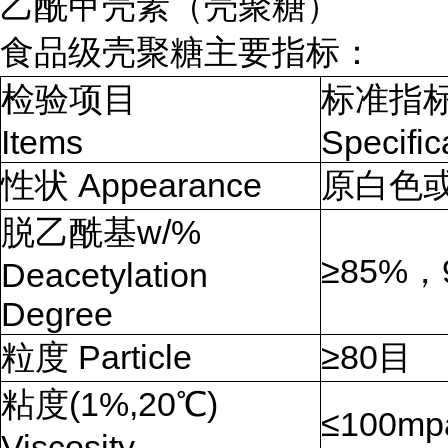
乙酰甲壳素（壳聚糖）
食品级壳聚糖主要指标：
检验项目
标准指
Items
Specific
性状 Appearance
原白色
脱乙酰基w/%
≥85%，
Deacetylation
Degree
粒度 Particle
≥80目
粘度(1%,20℃)
≤100mp
Viscosity