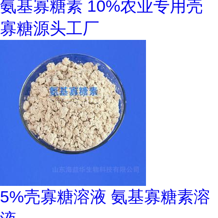
氨基寡糖素 10%农业专用壳
寡糖源头工厂
5%壳寡糖溶液 氨基寡糖素溶