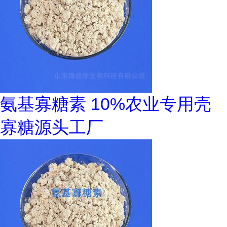
氨基寡糖素 10%农业专用壳
寡糖源头工厂